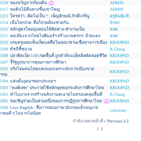
0318
ของขวัญจากก้อนดิน
ADMIN
0317
ขอต้นไม้คืนทางขึ้นเขาใหญ่
ADMIN
0315
ใครหว่า...คิดไม่เป็น ? : เพ็ญลักษณ์ ภักดีเจริญ
ครูพันธุ์แท้
0314
เมื่อโลกป่วย..สื่อก็ป่วยต้องช่วยกัน..
บัวบก
0312
หลักสูตรใหม่มุ่งสอนให้คิดต่าง-ทำงานเป็น
สปศ.
0311
พอเพียงจากไทยไปติมอร์ฯ สร้างเกษตรกร..ป้ายแดง
สปศ.
0310
บรมครูเผยแท็บเล็ตแค่สื่อโฆษณาชวนเชื่อทางการเมือง
KROOPAD
0309
ดัชนีชี้ชนวน
K.Chang
0308
ปลาติดเบ็ด 119 เขตพื้นที่ ถูกคำสั่งแบล็คลิสต์ตลอดชีวิต
KROOPAD
0307
จี้รัฐบูรณาการคุณภาพการศึกษา
KROOPAD
0305
จริงไหมคนไทยแตกแยกเพราะนักการเมืองขาด
KROOPAD
ธรรม
0304
แต่งตั้งอุดมฯฟอกประถมฯ
KROOPAD
0303
“พงศ์เทพ” ประกาศใช้หลักพุทธยกระดับการศึกษาไทย
KROOPAD
0302
ทำไมบางจากสร้างพลังงานสะอาดไม่ครอบคลุมพื้นที่
K.Chang
0301
ขอเชิญร่วมเป็นส่วนหนึ่งของการปฎิรูปการศึกษาไทย
KROOPAD
0300
Love English - สื่อการสอนภาษาอังกฤษเด็กอนุบาล
color2sky
อหาพอดี ๆ ไม่มากไม่น้อย
กำลังแสดงหน้าที่
« Previous
2/2
1
2