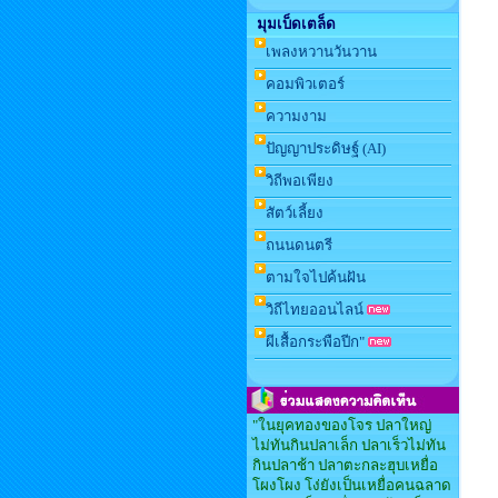
มุมเบ็ดเตล็ด
เพลงหวานวันวาน
คอมพิวเตอร์
ความงาม
ปัญญาประดิษฐ์ (AI)
วิถีพอเพียง
สัตว์เลี้ยง
ถนนดนตรี
ตามใจไปค้นฝัน
วิถีไทยออนไลน์
ผีเสื้อกระพือปีก"
"ในยุคทองของโจร ปลาใหญ่
ไม่ทันกินปลาเล็ก ปลาเร็วไม่ทัน
กินปลาช้า ปลาตะกละฮุบเหยื่อ
โผงโผง โง่ยังเป็นเหยื่อคนฉลาด