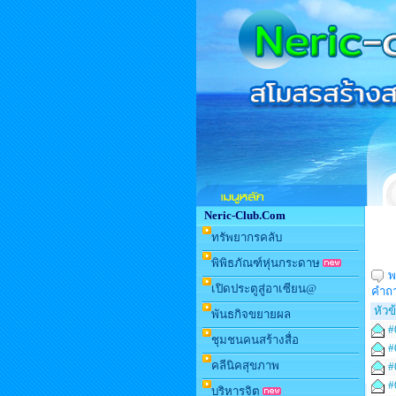
Neric-Club.Com
ทรัพยากรคลับ
พิพิธภัณฑ์หุ่นกระดาษ
พ
เปิดประตูสู่อาเซียน@
คำถ
หัวข้
พันธกิจขยายผล
#
ชุมชนคนสร้างสื่อ
#
คลีนิคสุขภาพ
#
#
บริหารจิต