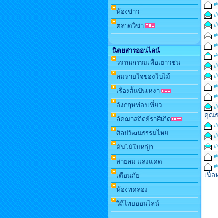
#
ห้องข่าว
#
#
ตลาดวิชา
#
#
นิตยสารออนไลน์
#
วรรณกรรมเพื่อเยาวชน
#
#
ลมหายใจของใบไม้
#
เรื่องสั้นปันเหงา
#
อังกฤษท่องเที่ยว
#
คุณ
ลัคณาสถิตย์ราศีเกิด
#
ศิลปวัฒนธรรมไทย
#
#
ต้นไม้ใบหญ้า
#
สายลม แสงแดด
#
เนื้
เตือนภัย
ห้องทดลอง
วิถีไทยออนไลน์