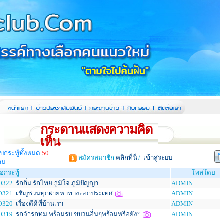
กระดานแสดงความคิด
เห็น
บกระทู้ทั้งหมด
50
สมัครสมาชิก
คลิกที่นี่
/
เข้าสู่ระบบ
าม
อกระทู้
โพสโดย
0322
รักถิ่น รักไทย ภูมิใจ ภูมิปัญญา
ADMIN
0321
เชิญชวนทุกฝ่ายหาทางออกประเทศ
ADMIN
0320
เรื่องดีดีที่บ้านเรา
ADMIN
0319
รถจักรกทม.พร้อมรบ ขบวนอื่นๆพร้อมหรือยัง?
ADMIN