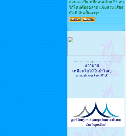
อ่อนแอเป็นเหยื่อคนเข้มแข็ง คน
วิถึใหม่ต้องฉลาด แข็งแรง เสียง
ดัง มีเงินเป็นอาวุธ"
'องค์ความรู้ในโลกนี้มี
มากมาย
เหมือนใบไม้ในป่าใหญ่
มนุษย์เราเรียนรู้ได้
แค่ใบไม้หนึ่งกำมือของ
ตนเอง
ผู้ใดเผยแผ่ความรู้
อันเป็นวิทยาทานแก่ผู้อื่น
นั่นคือกุศลอันใหญ่ยิ่ง'
องค์พระสัมมาสัมพุทธเจ้า