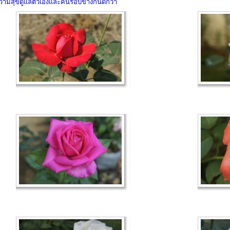
วามสุขดูแลตัวเองและคนรอบข้างกันดีกว่า