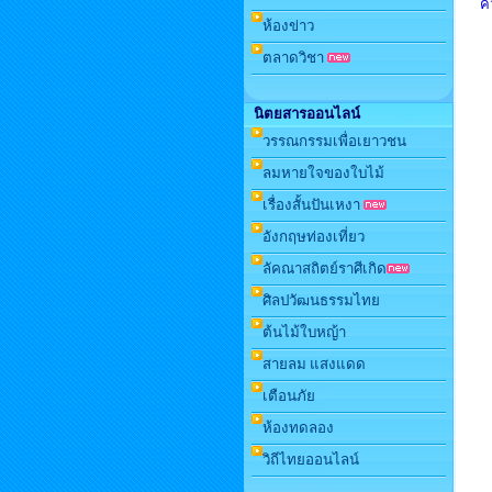
ค
ห้องข่าว
ตลาดวิชา
นิตยสารออนไลน์
วรรณกรรมเพื่อเยาวชน
ลมหายใจของใบไม้
เรื่องสั้นปันเหงา
อังกฤษท่องเที่ยว
ลัคณาสถิตย์ราศีเกิด
ศิลปวัฒนธรรมไทย
ต้นไม้ใบหญ้า
สายลม แสงแดด
เตือนภัย
ห้องทดลอง
วิถีไทยออนไลน์