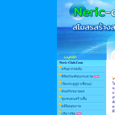
Neric-Club.Com
ทรัพยากรคลับ
พิพิธภัณฑ์หุ่นกระดาษ
โ
เปิดประตูสู่อาเซียน@
จะ
พันธกิจขยายผล
จ
ส
ชุมชนคนสร้างสื่อ
สั
คลีนิคสุขภาพ
ห
พ
บริหารจิต