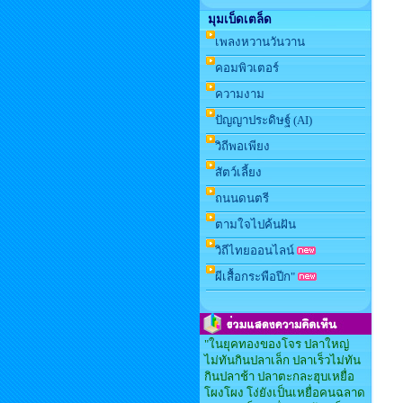
มุมเบ็ดเตล็ด
เพลงหวานวันวาน
คอมพิวเตอร์
ความงาม
ปัญญาประดิษฐ์ (AI)
วิถีพอเพียง
สัตว์เลี้ยง
ถนนดนตรี
ตามใจไปค้นฝัน
วิถีไทยออนไลน์
ผีเสื้อกระพือปีก"
"ในยุคทองของโจร ปลาใหญ่
ไม่ทันกินปลาเล็ก ปลาเร็วไม่ทัน
กินปลาช้า ปลาตะกละฮุบเหยื่อ
โผงโผง โง่ยังเป็นเหยื่อคนฉลาด