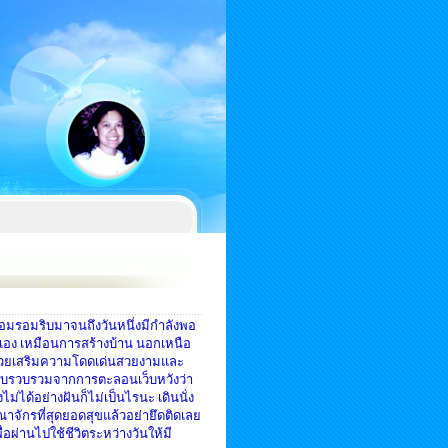
หอมรอมริบมาจนถึงวันหนึ่งมีกำลังพอ
อง เหมือนการสร้างบ้าน
นอกเหนือ
ะช่วยเสริมความโดดเด่นสวยงาม
และ
้เก็บรวบรวมจากการตะลอนเว็บ
หวังว่า
ไม่ได้อย่างฝันก็ไม่เป็นไรนะ เดินนั่ง
าณาจักรที่สุดยอดสุขแล้ว
อย่ายึดติดเลย
ื่อผ่านไป
ใช้ชีวิตระหว่างวันให้มี