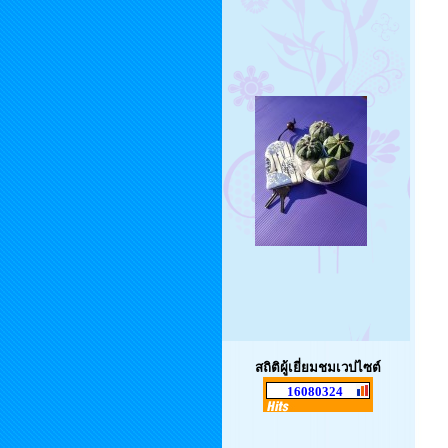
สถิติผู้เยี่ยมชมเวปไซต์
16080324