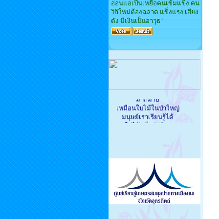
อ่อนแอเป็นเหยื่อคนเข้มแข็ง คน
วิถึใหม่ต้องฉลาด แข็งแรง เสียง
ดัง มีเงินเป็นอาวุธ"
'องค์ความรู้ในโลกนี้มี
มากมาย
เหมือนใบไม้ในป่าใหญ่
มนุษย์เราเรียนรู้ได้
แค่ใบไม้หนึ่งกำมือของ
ตนเอง
ผู้ใดเผยแผ่ความรู้
อันเป็นวิทยาทานแก่ผู้อื่น
นั่นคือกุศลอันใหญ่ยิ่ง'
องค์พระสัมมาสัมพุทธเจ้า