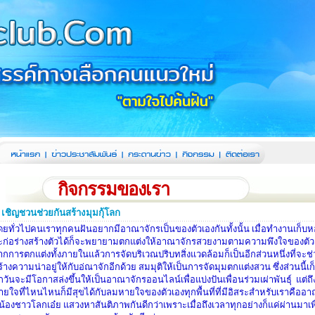
กิจกรรมของเรา
เชิญชวนช่วยกันสร้างมุมกุ้โลก
ดยทั่วไปคนเราทุกคนฝันอยากมีอาณาจักรเป็นของตัวเองกันทั้งนั้น
เมื่อทำงานเก็บ
ก่อร่างสร้างตัวได้
ก็จะพยายามตกแต่งให้อาณาจักรสวยงามตามความพึงใจของตัวเ
ากการตกแต่งทั้งภายในแล้ว
การจัดบริเวณปริบทสิ่งแวดล้อมก็เป็นอีกส่วนหนึ่งที่จ
ร้างความน่าอยู่ให้กับอ่ณาจักอีกด้วย สมมุติให้เป็นการจัด
มุมตกแต่งสวน ซึ่งส่วนนี
กวันจะมีโอกาสล่งขึ้นให้เป็นอาณาจักรออนไลน์เพื่อแบ่งปันเพื่อนร่วมเผ่าพันธุ์ แต่ถึง
ายใจ
ที่ไหนไหนก็มีสุขได้กับลมหายใจของตัวเอง
ทุกพื้นที่ที่มีอิสระสำหรับเราคืออ
ี่น้องชาวโลกเอ๋ย แสวงหาสันติภาพกันดีกว่า
เพราะเมื่อถึงเวลาทุกอย่างก็แค่ผ่านมาเพ