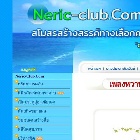
Neric-Club.Com
เพลงหวา
ทรัพยากรคลับ
พิพิธภัณฑ์หุ่นกระดาษ
เปิดประตูสู่อาเซียน@
พันธกิจขยายผล
ชุมชนคนสร้างสื่อ
คลีนิคสุขภาพ
บริหารจิต