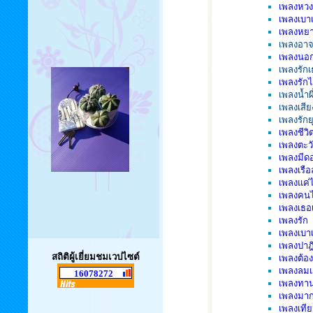
เพลงหวง
เพลงเบา
เพลงหย
เพลงอาจ
เพลงนอ
เพลงรักเ
เพลงรักไม
เพลงน้ำผ
เพลงเสี
เพลงรัก
เพลงชีวิ
เพลงตะวั
เพลงมีด
เพลงเรือ
เพลงแค่ไ
เพลงคนไ
เพลงเธอเ
เพลงรัก
เพลงเบา
เพลงปาฎ
สถิติผู้เยี่ยมชมเวปไซต์
เพลงต้อง
เพลงลม
16078272
เพลงทาน
เพลงมาก
เพลงเทีย