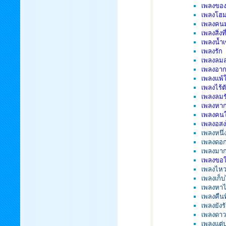
เพลงของ
เพลงโฮ
เพลงคนม่
เพลงสิ่งท
เพลงน้ำ
เพลงรัก
เพลงลม
เพลงอาก
เพลงแพ้
เพลงไร้ต
เพลงลมร
เพลงหา
เพลงคนใ
เพลงอส
เพลงหนึ่
เพลงดอก
เพลงมากก
เพลงขอ
เพลงไห
เพลงเก็บ
เพลงหาไ
เพลงคืนท
เพลงยังรั
เพลงดาว
เพลงแต่