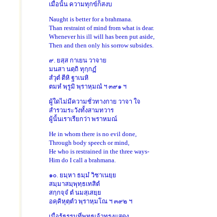
เมื่อนั้น ความทุกข์ก็สงบ
Naught is better for a brahmana.
Than restraint of mind from what is dear.
Whenever his ill will has been put aside,
Then and then only his sorrow subsides.
๙. ยสฺส กาเยน วาจาย
มนสา นตฺถิ ทุกฺกฏํ
สํวุตํ ตีหิ ฐาเนหิ
ตมหํ พฺรูมิ พฺราหฺมณํ ฯ ๓๙๑ ฯ
ผู้ใดไม่มีความชั่วทางกาย วาจา ใจ
สำรวมระวังทั้งสามทวาร
ผู้นั้นเราเรียกว่า พราหมณ์
He in whom there is no evil done,
Through body speech or mind,
He who is restrained in the three ways-
Him do I call a brahmana.
๑๐. ยมฺหา ธมฺมํ วิชาเนยฺย
สมฺมาสมฺพุทฺธเทสิตํ
สกฺกจฺจํ ตํ นมสฺเสยฺย
อคฺคิหุตฺตํว พฺราหฺมโณ ฯ ๓๙๒ ฯ
เมื่อรู้ธรรมที่พุทธเจ้าทรงแสดง