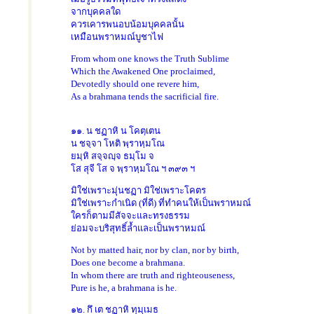
จากบุคคลใด
ควรเคารพนอบน้อมบุคคลนั้น
เหมือนพราหมณ์บูชาไฟ
From whom one knows the Truth Sublime
Which the Awakened One proclaimed,
Devotedly should one revere him,
As a brahmana tends the sacrificial fire.
๑๑. น ชฏาหิ น โคตฺเตน
น ชจฺจา โหติ พฺราหฺมโณ
ยมฺหิ สจฺจญฺจ ธมฺโม จ
โส สุจี โส จ พฺราหฺมโณ ฯ ๓๙๓ ฯ
มิใช่เพราะมุ่นชฏา มิใช่เพราะโคตร
มิใช่เพราะกำเนิด (ที่ดี) ที่ทำคนให้เป็นพราหมณ์
ใครก็ตามมีสัจจะและทรงธรรม
ย่อมจะบริสุทธิ์ล้ำและเป็นพราหมณ์
Not by matted hair, nor by clan, nor by birth,
Does one become a brahmana.
In whom there are truth and righteouseness,
Pure is he, a brahmana is he.
๑๒. กึ เต ชฏาหิ ทุมฺเมธ