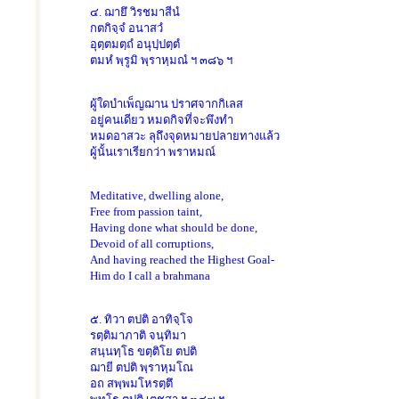
๔. ฌายึ วิรชมาสีนํ
กตกิจฺจํ อนาสวํ
อุตฺตมตฺถํ อนุปฺปตฺตํ
ตมหํ พฺรูมิ พฺราหฺมณํ ฯ ๓๘๖ ฯ
ผู้ใดบำเพ็ญฌาน ปราศจากกิเลส
อยู่คนเดียว หมดกิจที่จะพึงทำ
หมดอาสวะ ลุถึงจุดหมายปลายทางแล้ว
ผู้นั้นเราเรียกว่า พราหมณ์
Meditative, dwelling alone,
Free from passion taint,
Having done what should be done,
Devoid of all corruptions,
And having reached the Highest Goal-
Him do I call a brahmana
๕. ทิวา ตปติ อาทิจฺโจ
รตฺติมาภาติ จนฺทิมา
สนฺนทฺโธ ขตฺติโย ตปติ
ฌายี ตปติ พฺราหฺมโณ
อถ สพฺพมโหรตฺตึ