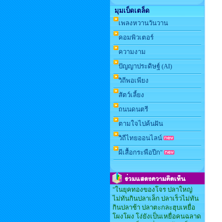
มุมเบ็ดเตล็ด
เพลงหวานวันวาน
คอมพิวเตอร์
ความงาม
ปัญญาประดิษฐ์ (AI)
วิถีพอเพียง
สัตว์เลี้ยง
ถนนดนตรี
ตามใจไปค้นฝัน
วิถีไทยออนไลน์
ผีเสื้อกระพือปีก"
"ในยุคทองของโจร ปลาใหญ่
ไม่ทันกินปลาเล็ก ปลาเร็วไม่ทัน
กินปลาช้า ปลาตะกละฮุบเหยื่อ
โผงโผง โง่ยังเป็นเหยื่อคนฉลาด