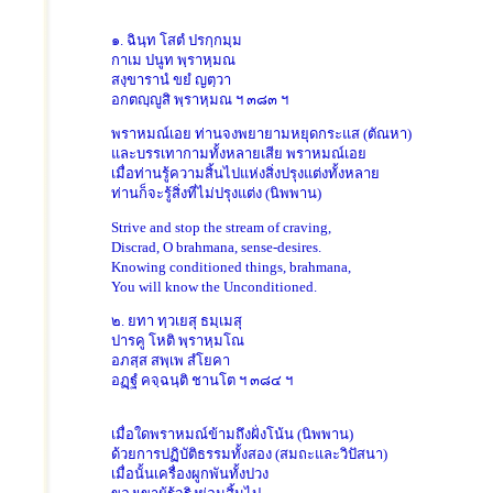
๑. ฉินฺท โสตํ ปรกฺกมฺม
กาเม ปนูท พฺราหฺมณ
สงฺขารานํ ขยํ ญตฺวา
อกตญฺญูสิ พฺราหฺมณ ฯ ๓๘๓ ฯ
พราหมณ์เอย ท่านจงพยายามหยุดกระแส (ตัณหา)
และบรรเทากามทั้งหลายเสีย พราหมณ์เอย
เมื่อท่านรู้ความสิ้นไปแห่งสิ่งปรุงแต่งทั้งหลาย
ท่านก็จะรู้สิ่งที่ไม่ปรุงแต่ง (นิพพาน)
Strive and stop the stream of craving,
Discrad, O brahmana, sense-desires.
Knowing conditioned things, brahmana,
You will know the Unconditioned.
๒. ยทา ทฺวเยสุ ธมฺเมสุ
ปารคู โหติ พฺราหฺมโณ
อภสฺส สพฺเพ สํโยคา
อฏฺฐํ คจฺฉนฺติ ชานโต ฯ ๓๘๔ ฯ
เมื่อใดพราหมณ์ข้ามถึงฝั่งโน้น (นิพพาน)
ด้วยการปฏิบัติธรรมทั้งสอง (สมถะและวิปัสนา)
เมื่อนั้นเครื่องผูกพันทั้งปวง