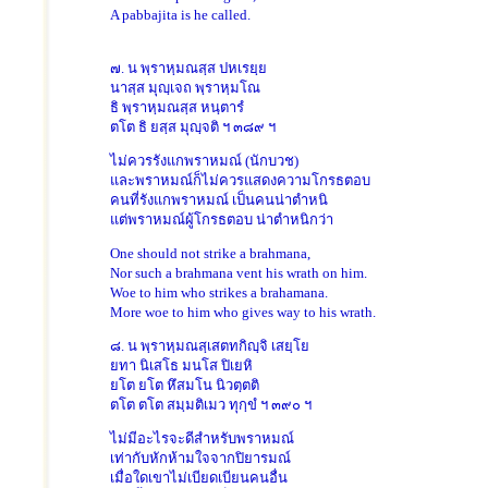
A pabbajita is he called.
๗. น พฺราหฺมณสฺส ปหเรยฺย
นาสฺส มุญฺเจถ พฺราหฺมโณ
ธิ พฺราหฺมณสฺส หนฺตารํ
ตโต ธิ ยสฺส มุญฺจติ ฯ ๓๘๙ ฯ
ไม่ควรรังแกพราหมณ์ (นักบวช)
และพราหมณ์ก็ไม่ควรแสดงความโกรธตอบ
คนที่รังแกพราหมณ์ เป็นคนน่าตำหนิ
แต่พราหมณ์ผู้โกรธตอบ น่าตำหนิกว่า
One should not strike a brahmana,
Nor such a brahmana vent his wrath on him.
Woe to him who strikes a brahamana.
More woe to him who gives way to his wrath.
๘. น พฺราหฺมณสฺเสตทกิญฺจิ เสยฺโย
ยทา นิเสโธ มนโส ปิเยหิ
ยโต ยโต หึสมโน นิวตฺตติ
ตโต ตโต สมฺมติเมว ทุกฺขํ ฯ ๓๙๐ ฯ
ไม่มีอะไรจะดีสำหรับพราหมณ์
เท่ากับหักห้ามใจจากปิยารมณ์
เมื่อใดเขาไม่เบียดเบียนคนอื่น