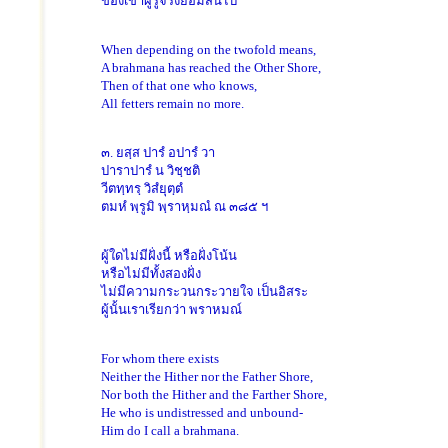
ของเขาผู้รู้จริงย่อมสิ้นไป
When depending on the twofold means,
A brahmana has reached the Other Shore,
Then of that one who knows,
All fetters remain no more.
๓. ยสฺส ปารํ อปารํ วา
ปาราปารํ น วิชฺชติ
วีตทฺทรฺ วิสํยุตฺตํ
ตมหํ พฺรูมิ พฺราหฺมณํ ณ ๓๘๕ ฯ
ผู้ใดไม่มีฝั่งนี้ หรือฝั่งโน้น
หรือไม่มีทั้งสองฝั่ง
ไม่มีความกระวนกระวายใจ เป็นอิสระ
ผู้นั้นเราเรียกว่า พราหมณ์
For whom there exists
Neither the Hither nor the Father Shore,
Nor both the Hither and the Farther Shore,
He who is undistressed and unbound-
Him do I call a brahmana.