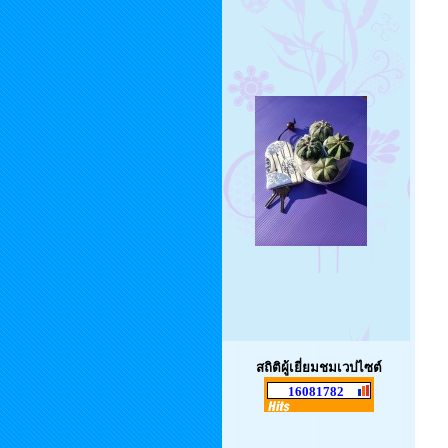
สถิติผู้เยี่ยมชมเวปไซต์
16081782