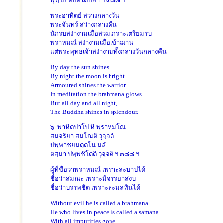
พุทฺโธ ตปติ เตชสา ฯ ๓๘๗ ฯ
พระอาทิตย์ สว่างกลางวัน
พระจันทร์ สว่างกลางคืน
นักรบสง่างามเมื่อสวมเกราะเตรียมรบ
พราหมณ์ สง่างามเมื่อเข้าฌาน
แต่พระพุทธเจ้าสง่างามทั้งกลางวันกลางคืน
By day the sun shines.
By night the moon is bright.
Armoured shines the warrior.
In meditation the brahmana glows.
But all day and all night,
The Buddha shines in splendour.
๖. พาหิตปาโป หิ พฺราหฺมโณ
สมจริยา สมโณติ วุจฺจติ
ปพฺพาชยมตฺตโน มลํ
ตสฺมา ปพฺพชิโตติ วุจฺจติ ฯ ๓๘๘ ฯ
ผู้ที่ชื่อว่าพราหมณ์ เพราะละบาปได้
ชื่อว่าสมณะ เพราะมีจรรยาสงบ
ชื่อว่าบรรพชิต เพราะละมลทินได้
Without evil he is called a brahmana.
He who lives in peace is called a samana.
With all impurities gone,