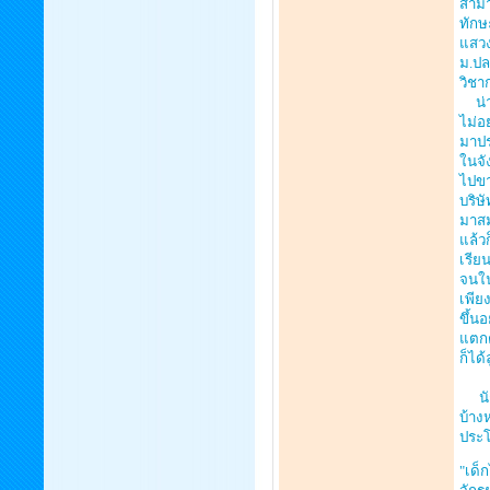
สามา
ทักษ
แสวง
ม.ปล
วิชา
น่าเ
ไม่อ
มาปร
ในจั
ไปขา
บริษ
มาสม
แล้ว
เรีย
จนใน
เพีย
ขึ้น
แตกต
ก็ได
นักป
บ้าง
ประโ
"เด็