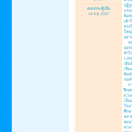
ปฏิร
ตอบกระทู้เมื่อ
แรงส
14 ก.ย. 2557
พิมพ
เค้า
ทรงไ
ใหญ่
อย่าง
หลัก
ออกแ
หัวใ
1,00
เดิม
เรีย
พิมพ
ก่อส
การจ
ฝึกฝ
(Clu
เป็น
โรงเ
ศึกษ
หลา
สอนใ
ทางก