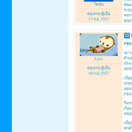
โคนัน
พัฒน
ระบบ
ตอบกระทู้เมื่อ
ทหาร
17 ก.ย. 2557
คุณภ
กรุง
เยาว
ตัวเ
k.juy
ประเ
ตอบกระทู้เมื่อ
ณเดช
18 ก.ย. 2557
เนื่
(กรุ
ถดถอ
กรุง
กิจก
(ร้อ
หนัง
เมื่
ตกต่