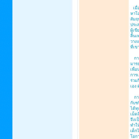
เมื่
หาโอ
สัมฤ
ประส
ผู้เ
สิ้น
วางแ
ที่เ
การเ
มารย
เพื่
การเ
ร่วม
เอง 
การว
กับช
ได้ท
เม็ด
จึงเ
ทำให
เด็ก
โอกา