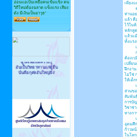
อ่อนแอเป็นเหยื่อคนเข้มแข็ง คน
เพียงแต
วิถึใหม่ต้องฉลาด แข็งแรง เสียง
ครูผู้
ดัง มีเงินเป็นอาวุธ"
ท่านอย
แล้ว คื
'องค์ความรู้ในโลกนี้มี
ไว้ในห้
มากมาย
หลักสูต
เหมือนใบไม้ในป่าใหญ่
แล้วแม้
มนุษย์เราเรียนรู้ได้
ทั้งแรง
แค่ใบไม้หนึ่งกำมือของ
เด็กนั
ตนเอง
การปฏิ
ผู้ใดเผยแผ่ความรู้
ต้องเป
อันเป็นวิทยาทานแก่ผู้อื่น
เปลี่ย
นั่นคือกุศลอันใหญ่ยิ่ง'
ฝึกงาน
ไม่ใช่ 
องค์พระสัมมาสัมพุทธเจ้า
ให้เด็
เนื้อห
ส่วนของ
สัมพันธ
การบัญช
วิชาช่
ทางการ
เนื้อห
อุดมศึก
ก้าวหน
ในโลกย