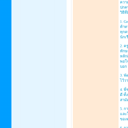
ความ
ปกคร
วิธี
1. G
ท้าท
ทุกค
นักเ
2. ค
ทักษ
หลัก
พอใจ
บอก
3. พ
ไว้ว
4. พี
ดี ทั
สามั
5. ก
และใ
ของต
6. ก