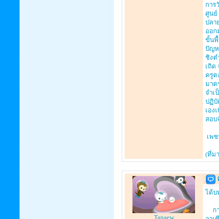
การว
ศูนย
ปลาย
ออกม
ขั้น
ปัญห
ชิงต
เถิด
ครูต
มาตร
จำเป
ปฏิบ
เองเ
สอบจ
เพชร
(ที่
ได้บ
การป
Tanaew
อาเซ