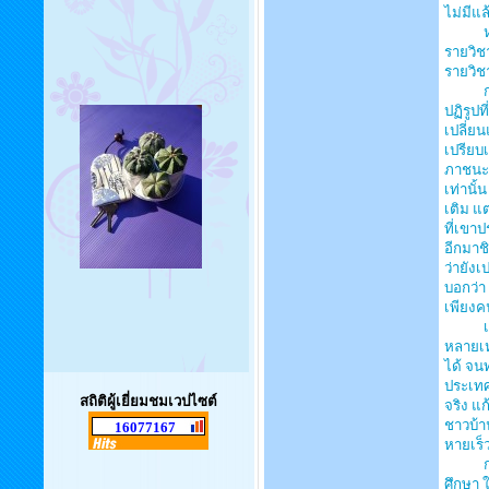
ไม่มีแล
หลักสู
รายวิช
รายวิช
การปฏิ
ปฏิรูปท
เปลี่ย
เปรียบ
ภาชนะเ
เท่านั
เติม แ
ที่เขาป
อีกมาช
ว่ายังเ
บอกว่า
เพียงค
เหมือน
หลายเห
ได้ จน
ประเทศ 
สถิติผู้เยี่ยมชมเวปไซต์
จริง แ
ชาวบ้า
16077167
หายเร็
การปฏิ
ศึกษา 