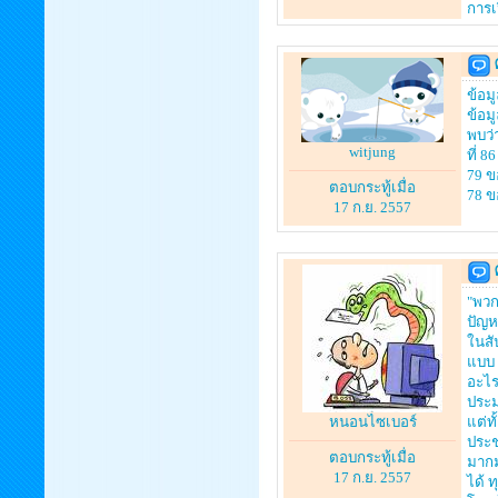
การเ
ข้อม
ข้อม
พบว่
witjung
ที่ 
79 ข
ตอบกระทู้เมื่อ
78 
17 ก.ย. 2557
"พวก
ปัญห
ในสั
แบบ 
อะไร
ประม
หนอนไซเบอร์
แต่ท
ประช
ตอบกระทู้เมื่อ
มากม
17 ก.ย. 2557
ได้ 