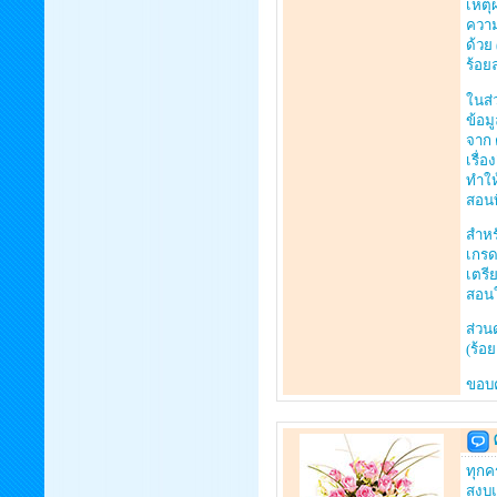
เหตุ
ความ
ด้วย
ร้อย
ในส่
ข้อม
จาก 
เรื่
ทำให
สอนท
สำหร
เกรด
เตรี
สอนใ
ส่วน
(ร้อ
ขอบค
ทุกค
สงบแ