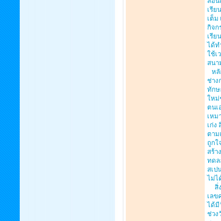
สอนเ
เรีย
เต็ม
กิจก
เรีย
ได้ท
ใช้เ
สนาม
หลัก
ช่าง
ทักษ
ใหม่
ตนเอ
เหมา
เก่ง
ตามแ
ถูกใ
สร้า
ทดลอ
สเปนเ
ไม่ไ
สิ่ง
เลขค
ได้ม
ช่วงว