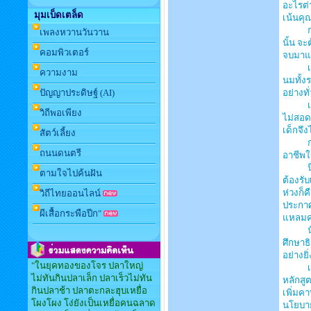
อะไรต่า
มุมเบ็ดเตล็ด
เน้นคุ
การผล
เพลงหวานวันวาน
นั้น จะ
คอมพิวเตอร์
จบมาแ
เรื่อง
ความงาม
นมทั้ง
ปัญญาประดิษฐ์ (AI)
อย่างท
เรื่อง
วิถีพอเพียง
ไม่สอด
เด็กจึง
สัตว์เลี้ยง
กระทรว
ถนนดนตรี
อาชีพใ
นี้คือ
ตามใจไปค้นฝัน
ต้องรับ
ห่วงก็
วิถีไทยออนไลน์
ประกาศ
ผีเสื้อกระพือปีก"
แหลมคม
นักกา
ศึกษาธิ
อย่างย
"ในยุคทองของโจร ปลาใหญ่
เมื่อแ
ไม่ทันกินปลาเล็ก ปลาเร็วไม่ทัน
หลักสู
กินปลาช้า ปลาตะกละฮุบเหยื่อ
เพิ่มค
โผงโผง โง่ยังเป็นเหยื่อคนฉลาด
นโยบาย