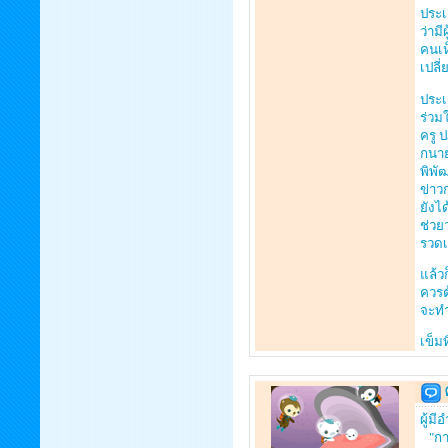
ประเ
ว่าม
คนเห
เปลี
ประเ
ร่วม
ครู ป
กนาย
พิพั
ข่าว
ยังไ
ช่วย
รวดเ
แล้ว
ควรต
จะทำ
เข็มท
ผู้ม
"การ