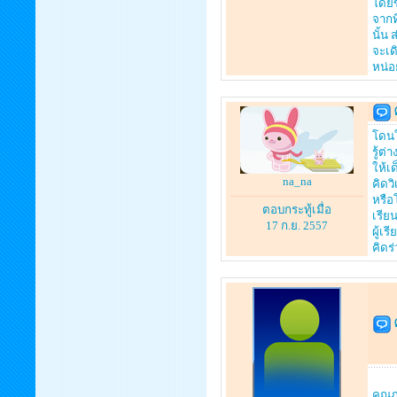
โดยข
จากท
นั้น
จะเด
หน่อ
โดนใ
รู้ต่
ให้เ
na_na
คิดว
หรือ
ตอบกระทู้เมื่อ
เรีย
17 ก.ย. 2557
ผู้เ
คิดร
คุณภ