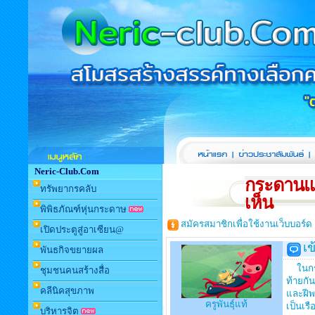
Neric-Club.Com
กระดานแ
ทรัพยากรคลับ
เห็น
พิพิธภัณฑ์หุ่นกระดาษ
สมัครสมาชิกเพื่อใช้งานเว็บบอร์ด
เปิดประตูสู่อาเซียน@
เข
พันธกิจขยายผล
ในกระแ
ชุมชนคนสร้างสื่อ
ท้ายกั
คลีนิคสุขภาพ
และฝีพ
ครูพันธุ์แท้
เป็นเร
บริหารจิต