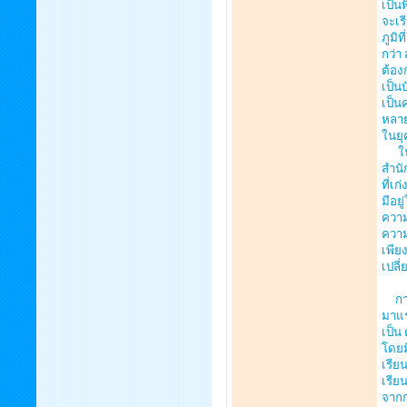
เป็น
จะเร
ภูมิท
กว่า
ต้อง
เป็น
เป็นค
หลาย
ในยุ
ในสม
สำนั
ที่เก
มีอยู
ความ
ความ
เพีย
เปลี่
การอ
มาแร
เป็น
โดยมี
เรีย
เรีย
จากก