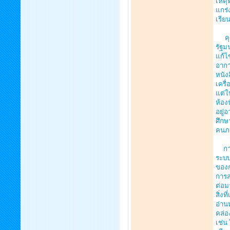
เหตุ
แกร่
เรีย
คุณภ
รัฐม
แก้ไ
อากา
หนัง
เครื
แต่ใ
ห้อง
อยู่
ศึกษ
คนภา
การแ
ระบบ
ของก
การส
ต่อม
สิ่ง
อ่าน
คล่อง
เช่น