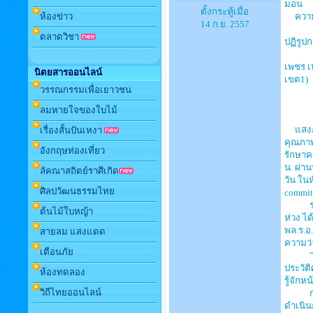
มอน
ตั้งกระทู้เมื่อ
ห้องข่าว
ความชั
14 ก.ย. 2557
ตลาดวิชา
ปฏิรูป
เพชร เ
นิตยสารออนไลน์
เขต1)
วรรณกรรมเพื่อเยาวชน
ลมหายใจของใบไม้
แสงสว่
เรื่องสั้นปันเหงา
คุณภาพ
อังกฤษท่องเที่ยว
รักษาค
น. ผ่า
ลัคณาสถิตย์ราศีเกิด
วัน ใน
ศิลปวัฒนธรรมไทย
commit
รายละเ
ต้นไม้ใบหญ้า
ห่วง ได
พล.ร.อ
สายลม แสงแดด
ความว่
เตือนภัย
"ระบบก
ประวัต
ห้องทดลอง
รู้จักห
วิถีไทยออนไลน์
การบริ
ดำเนิน