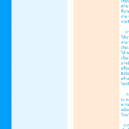
เขีย
คำนว
กี่บ
ง่าย
รายร
การส
ให้ม
สามา
เกิด
ได้ พ
เป็น
อาจม
หรือ
ฝังน
สร้า
ไตรส
การเ
by d
ความ
สมัย
โรงเ
การสร