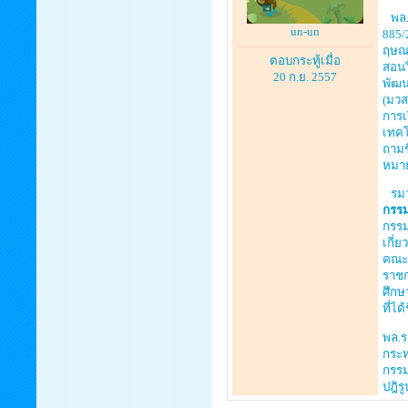
พล.ร
un-un
885/
ฤษณพ
ตอบกระทู้เมื่อ
สอนว
20 ก.ย. 2557
พัฒน
(มวส
การเ
เทคโ
ถามช
หมา
รมว.
กรรม
กรรม
เกี่
คณะก
ราชก
ศึกษ
ที่ไ
พล.ร
กระท
กรรม
ปฎิร