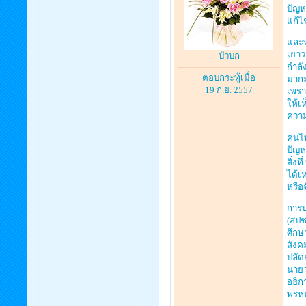
ปัญห
แก้
และท
เยาว
บัวบก
กำลัง
ตอบกระทู้เมื่อ
มากม
19 ก.ย. 2557
เพรา
ให้เ
ความ
คนไท
ปัญห
สิ่ง
ได้เห
หรือ
การป
(สปช
ศึกษ
สังค
ปลัด
นายว
อธิก
พรหม