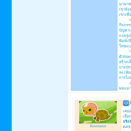
นานาชา
เขายัง
เขาเพื
หลักสู
กิจกรรม
ปัญหาเ
แบบรูป
พิมพ์เข
โทษแ
การได้
ตัวรอด
สร้างเด
บางประ
ลง เพิ่
การใกล
สมัยผู
พ่อแม่
เคยอ
เลือ
จริงจ
Krootanoi
คสช.